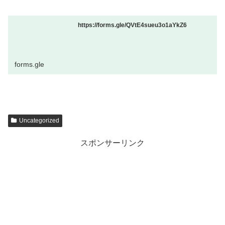
https://forms.gle/QVtE4sueu3o1aYkZ6
forms.gle
Uncategorized
スポンサーリンク