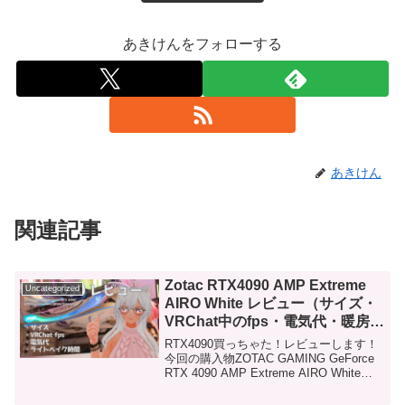
あきけんをフォローする
あきけん
関連記事
Zotac RTX4090 AMP Extreme
Uncategorized
AIRO White レビュー（サイズ・
VRChat中のfps・電気代・暖房器
具としての性能・ライトベイクの
RTX4090買っちゃた！レビューします！
時間）
今回の購入物ZOTAC GAMING GeForce
RTX 4090 AMP Extreme AIRO White
Editionグラボの選定理由このグラボを選
んだ理由は4つあります。デザイン価格...