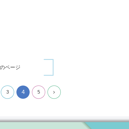
のページ
4
次
3
5
へ